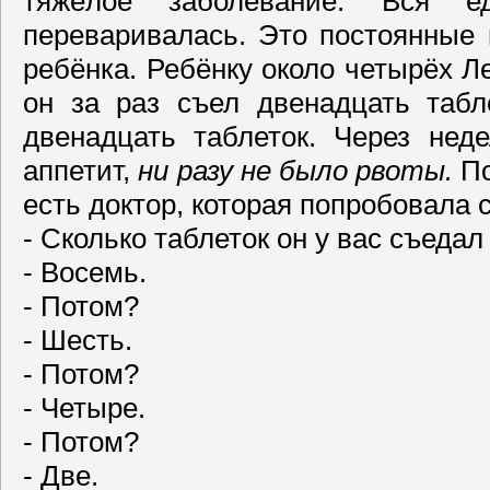
тяжёлое заболевание. Вся е
переваривалась. Это постоянные 
ребёнка. Ребёнку около четырёх Ле
он за раз съел двенадцать таб
двенадцать таблеток. Через нед
аппетит,
ни разу
не
было рвоты
.
По
есть доктор, которая попробовала 
- Сколько таблеток он у вас съедал
- Восемь.
- Потом?
- Шесть.
- Потом?
- Четыре.
- Потом?
- Две.