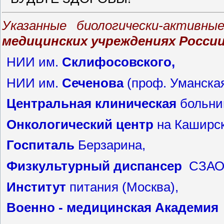
Указанные биологически-активн
медицинских учреждениях Росси
НИИ им.
Склифосовского
,
НИИ им.
Сеченова
(проф. Уманская
Центральная
клиническая
больни
Онкологический
центр
на Каширс
Госпиталь
Берзарина,
Физкультурный
диспансер
СЗАО
Институт
питания (Москва),
Военно
-
медицинская
Академия