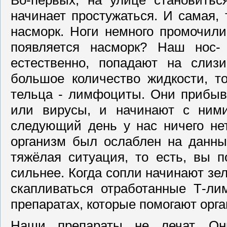
Во-первых, на улице становиться
начинает простужаться. И самая, 
насморк. Ноги немного промочили 
появляется насморк? Наш нос- 
естественно, попадают на слиз
большое количество жидкости, т
тельца - лимфоциты. Они прибыв
или вирусы, и начинают с ним
следующий день у нас ничего не
организм был ослаблен на данн
тяжёлая ситуация, то есть, вы 
сильнее. Когда сопли начинают зел
скапливаться отработанные Т-л
препаратах, которые помогают орг
Наши препараты не лечат. О