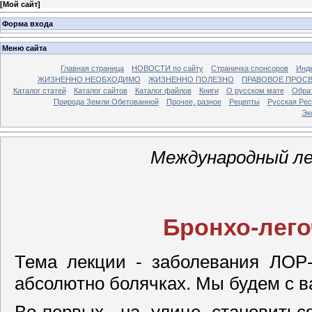
[
Мой сайт
]
Форма входа
Меню сайта
Главная страница
НОВОСТИ по сайту
Страничка спонсоров
Инд
ЖИЗНЕННО НЕОБХОДИМО
ЖИЗНЕННО ПОЛЕЗНО
ПРАВОВОЕ ПРОС
Каталог статей
Каталог сайтов
Каталог файлов
Книги
О русском мате
Обрат
Природа Земли Обетованной
Прочее, разное
Рецепты
Русская Ре
Эк
Международный ле
Бронхо-лег
Тема лекции - заболевания ЛОР-
абсолютно болячках. Мы будем с в