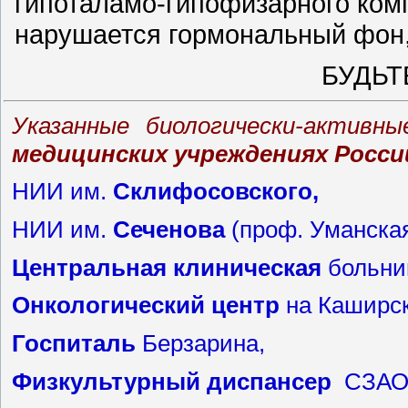
гипоталамо-гипофизарного комп
нарушается гормональный фон,
БУДЬТ
Указанные биологически-активн
медицинских учреждениях Росси
НИИ им.
Склифосовского
,
НИИ им.
Сеченова
(проф. Уманская
Центральная
клиническая
больни
Онкологический
центр
на Каширс
Госпиталь
Берзарина,
Физкультурный
диспансер
СЗАО