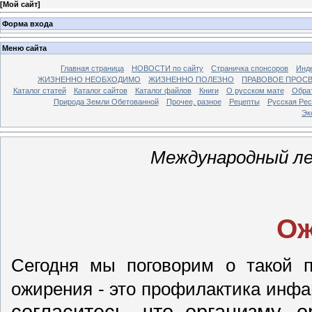
[
Мой сайт
]
Форма входа
Меню сайта
Главная страница
НОВОСТИ по сайту
Страничка спонсоров
Инд
ЖИЗНЕННО НЕОБХОДИМО
ЖИЗНЕННО ПОЛЕЗНО
ПРАВОВОЕ ПРОС
Каталог статей
Каталог сайтов
Каталог файлов
Книги
О русском мате
Обрат
Природа Земли Обетованной
Прочее, разное
Рецепты
Русская Ре
Эк
Международный ле
Ож
Сегодня мы поговорим о такой п
ожирения - это профилактика инфа
согласитесь, что организму, 