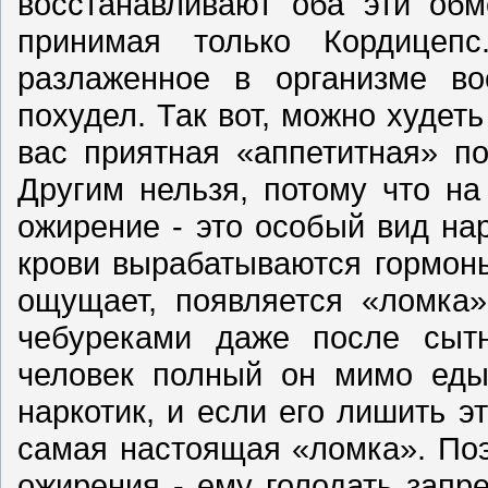
восстанавливают оба эти обм
принимая только Кордицепс
разлаженное в организме вос
похудел. Так вот, можно худеть
вас приятная «аппетитная» п
Другим нельзя, потому что на
ожирение - это особый вид на
крови вырабатываются гормоны
ощущает, появляется «ломка»
чебуреками даже после сытн
человек полный он мимо еды
наркотик, и если его лишить эт
самая настоящая «ломка». Поэ
ожирения - ему голодать запр