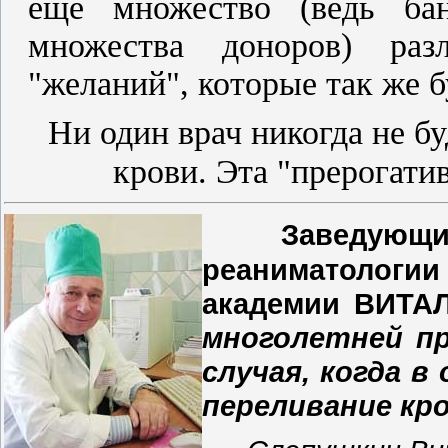
еще множество (ведь ба
множества доноров) раз
"желаний", которые так же б
Ни один врач никогда не б
крови. Эта "прерогати
Заведующий
реаниматологи
академии ВИТ
многолетней пр
случая, когда 
переливание кр