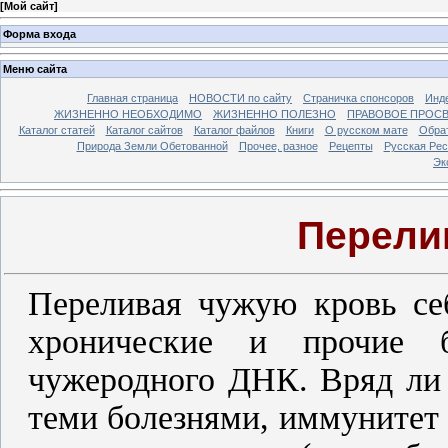
[
Мой сайт
]
Форма входа
Меню сайта
Главная страница
НОВОСТИ по сайту
Страничка спонсоров
Инд
ЖИЗНЕННО НЕОБХОДИМО
ЖИЗНЕННО ПОЛЕЗНО
ПРАВОВОЕ ПРОС
Каталог статей
Каталог сайтов
Каталог файлов
Книги
О русском мате
Обрат
Природа Земли Обетованной
Прочее, разное
Рецепты
Русская Ре
Эк
Перели
Переливая чужую кровь се
хронические и прочие б
чужеродного ДНК. Вряд ли 
теми болезнями, иммунитет 