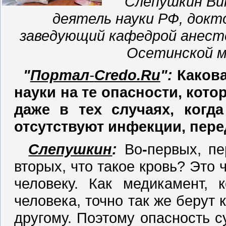
Слепушкин Ви
деятель науки РФ, докт
заведующий кафедрой анесте
Осетинской м
"
Портал
-
Credo.Ru
"
:
Какова
науки на те опасности, кото
даже в тех случаях, когда
отсутствуют инфекции, пер
Слепушкин
:
Во
-
первых, пе
вторых, что такое кровь? Это
человеку. Как медикамент, 
человека, точно так же берут 
другому. Поэтому опасность с